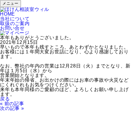
メニュー
HOME
当社について
取扱のご案内
お問い合せ
本年もありがとうございました。
2021年12月15日
早いもので本年も残すところ、あとわずかとなりました。
お客様には１年間大変お世話になり、心より感謝しており
ます。
なお、弊社の年内の営業は12月28日（火）までとなり、新
年は１月5日（水）から
営業開始となります。
年末年始の帰省、お出かけの際にはお車の事故や火災など
にくれぐれもお気をつけください。
来年も本年同様のご愛顧のほど、よろしくお願い申し上げ
ます。
戻る
« 前の記事
次の記事 »