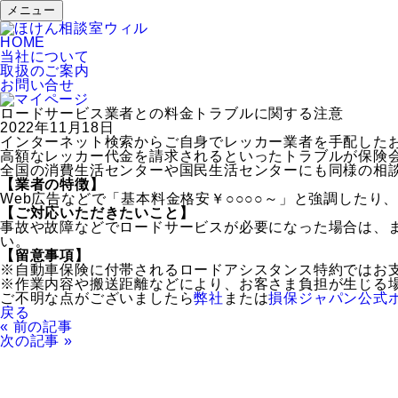
メニュー
HOME
当社について
取扱のご案内
お問い合せ
ロードサービス業者との料金トラブルに関する注意
2022年11月18日
インターネット検索からご自身でレッカー業者を手配した
高額なレッカー代金を請求されるといったトラブルが保険
全国の消費生活センターや国民生活センターにも同様の相
【業者の特徴】
Web広告などで「基本料金格安￥○○○○～」と強調したり
【ご対応いただきたいこと】
事故や故障などでロードサービスが必要になった場合は、
い。
【留意事項】
※自動車保険に付帯されるロードアシスタンス特約ではお
※作業内容や搬送距離などにより、お客さま負担が生じる
ご不明な点がございましたら
弊社
または
損保ジャパン公式
戻る
« 前の記事
次の記事 »